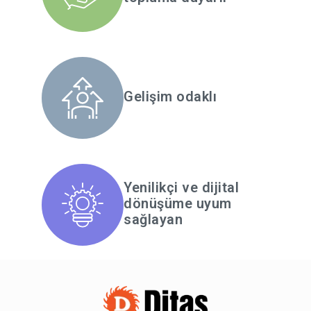
Gelişim odaklı
Yenilikçi ve dijital
dönüşüme uyum
sağlayan