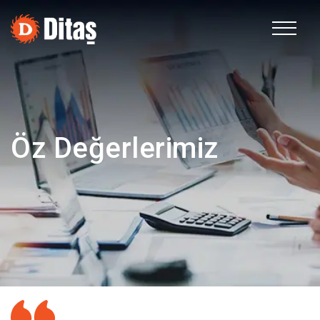
EN
Kurumsal
Öz Değerlerimiz
Faaliyet Alanları
Sürdürülebilirlik
İnsan Kaynakları