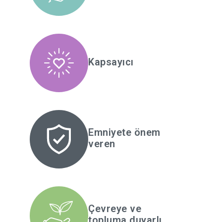
Kapsayıcı
Emniyete önem
veren
Çevreye ve
topluma duyarlı