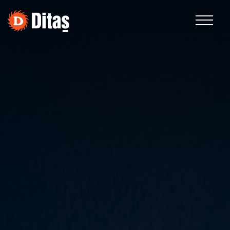
EN
Kurumsal
Faaliyet Alanları
Sürdürülebilirlik
İnsan Kaynakları