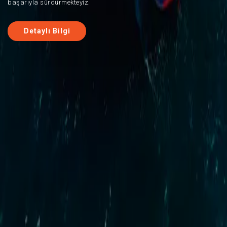
başarıyla sürdürmekteyiz.
Detaylı Bilgi