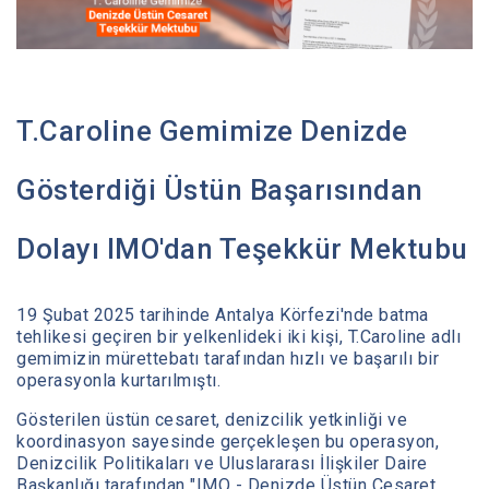
Medya Merkezi
T.Caroline Gemimize Denizde
İletişim
Gösterdiği Üstün Başarısından
Dolayı IMO'dan Teşekkür Mektubu
19 Şubat 2025 tarihinde Antalya Körfezi'nde batma
tehlikesi geçiren bir yelkenlideki iki kişi, T.Caroline adlı
gemimizin mürettebatı tarafından hızlı ve başarılı bir
operasyonla kurtarılmıştı.
Gösterilen üstün cesaret, denizcilik yetkinliği ve
koordinasyon sayesinde gerçekleşen bu operasyon,
Denizcilik Politikaları ve Uluslararası İlişkiler Daire
Başkanlığı tarafından "IMO - Denizde Üstün Cesaret