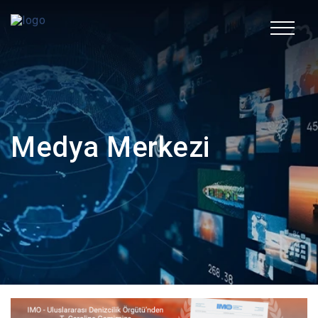
EN
Kurumsal
Medya Merkezi
Faaliyet Alanları
Sürdürülebilirlik
İnsan Kaynakları