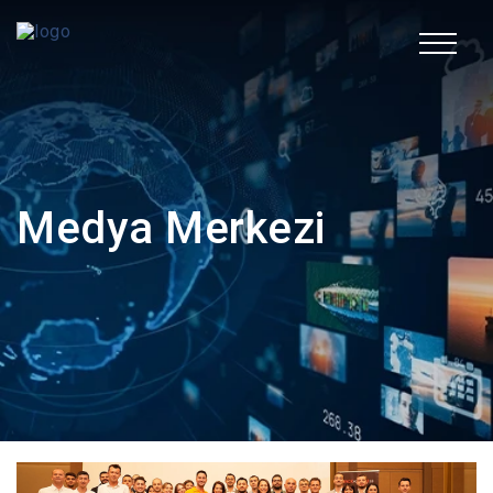
EN
Kurumsal
Medya Merkezi
Faaliyet Alanları
Sürdürülebilirlik
İnsan Kaynakları